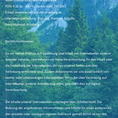
www. malwerkstatt-kleine-kraehe.de
FON: 0 29 32 - 3 41 41, Handy 0160 777 2001
Email: annemarie@schulte-arnsberg.de
Internetprojektleitung: Dipl.-Ing. Klemens Schulte
Gerichtsstand: Arnsberg
Rechtliche Hinweise:
Da wir keinen Einfluss auf Gestaltung und Inhalt von Internetseiten anderer
Anbieter nehmen, übernehmen wir keine Verantwortung für den Inhalt oder
die Gestaltung der Internetseiten, die von unseren Seiten aus über
Verlinkung erreichbar sind. Zudem distanzieren wir uns ausdrücklich von
rechts- oder sittenwidrigen Internetseiten. Wenn Sie über Verlinkung auf
Internetseiten anderer Anbieter zugreifen, geschieht dies auf eigene
Verantwortung.
Die Inhalte unserer Internetseiten unterliegen dem Urheberrecht. Die
Nutzung der angebotenen Informationen und Inhalte für einen anderen als
den privaten oder sonstigen eigenen Gebrauch gemäß BDSG ist nur mit