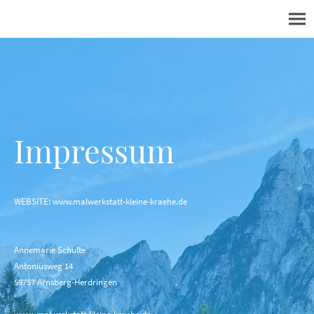
Impressum
WEBSITE: www.malwerkstatt-kleine-kraehe.de
Annemarie Schulte
Antoniusweg 14
59757 Arnsberg-Herdringen